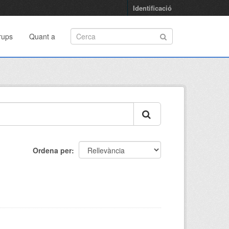
Identificació
rups
Quant a
Ordena per