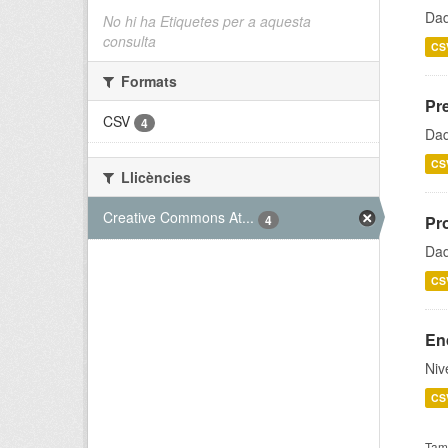
Dad
No hi ha Etiquetes per a aquesta
consulta
CS
Formats
Pr
CSV
4
Dad
CS
Llicències
Creative Commons At...
4
Pr
Dad
CS
En
Niv
CS
Tamb