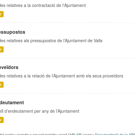
es relatives a la contractació de l'Ajuntament
V
essupostos
es relatives als pressupostos de l’Ajuntament de Valls
V
oveïdors
es relatives a la relació de l’Ajuntament amb els seus proveïdors
V
deutament
ell d’endeutament per any de l’Ajuntament
V
é podeu accedir a aquest registre usant l'API
API
(vegeu
Documentació de la API