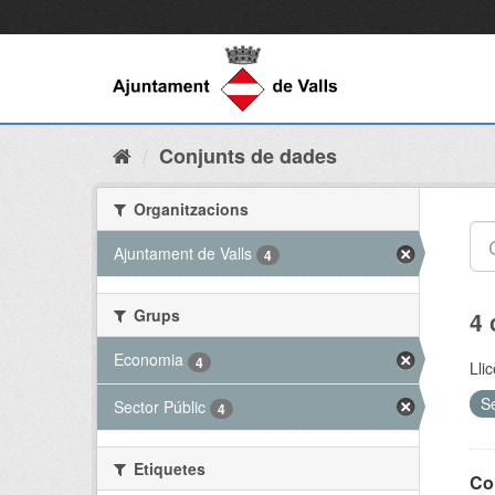
Conjunts de dades
Organitzacions
Ajuntament de Valls
4
Grups
4 
Economia
4
Lli
S
Sector Públic
4
Etiquetes
Co