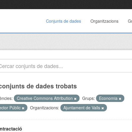
Conjunts de dades
Organitzacions
G
conjunts de dades trobats
cències:
Creative Commons Attribution
Grups:
Economia
ector Públic
Organitzacions:
Ajuntament de Valls
ntractació