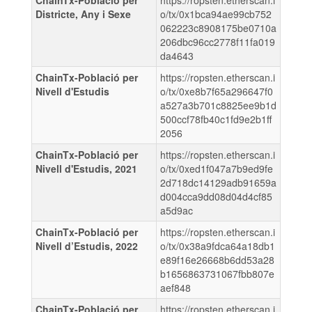
Districte, Any i Sexe
o/tx/0x1bca94ae99cb752
062223c8908175be0710a
206dbc96cc2778f11fa019
da4643
ChainTx-Població per
https://ropsten.etherscan.i
Nivell d'Estudis
o/tx/0xe8b7f65a296647f0
a527a3b701c8825ee9b1d
500ccf78fb40c1fd9e2b1ff
2056
ChainTx-Població per
https://ropsten.etherscan.i
Nivell d'Estudis, 2021
o/tx/0xed1f047a7b9ed9fe
2d718dc14129adb91659a
d004cca9dd08d04d4cf85
a5d9ac
ChainTx-Població per
https://ropsten.etherscan.i
Nivell d’Estudis, 2022
o/tx/0x38a9fdca64a18db1
e89f16e26668b6dd53a28
b1656863731067fbb807e
aef848
ChainTx-Població per
https://ropsten.etherscan.i