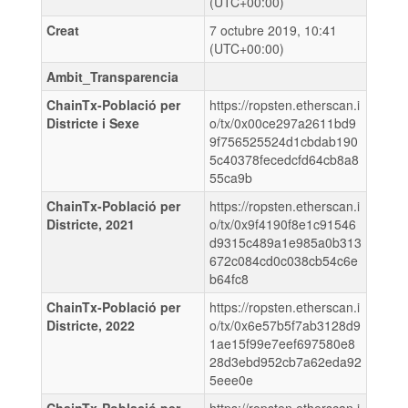
(UTC+00:00)
Creat
7 octubre 2019, 10:41
(UTC+00:00)
Ambit_Transparencia
ChainTx-Població per
https://ropsten.etherscan.i
Districte i Sexe
o/tx/0x00ce297a2611bd9
9f756525524d1cbdab190
5c40378fecedcfd64cb8a8
55ca9b
ChainTx-Població per
https://ropsten.etherscan.i
Districte, 2021
o/tx/0x9f4190f8e1c91546
d9315c489a1e985a0b313
672c084cd0c038cb54c6e
b64fc8
ChainTx-Població per
https://ropsten.etherscan.i
Districte, 2022
o/tx/0x6e57b5f7ab3128d9
1ae15f99e7eef697580e8
28d3ebd952cb7a62eda92
5eee0e
ChainTx-Població per
https://ropsten.etherscan.i