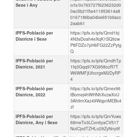
Sexe i Any
o/tx/0x763727f6236232d0
0ac5b21f5e411953614a8
0167186ba04be651b9acc
2aab61
IPFS-Població per
https://ipfs.io/ipfs/Qmd1bj
Districte i Sexe
4N3sDoah4eXqK1SQ9zw
P8FDZo7pH6FG22ZzPytg
Q
IPFS-Població per
https://ipfs.io/ipfs/QmdhTp
Districte, 2021
1fq3Gqq97XG958ozR7T
W6WMFjfJfccrgeM2DyRP
4
IPFS-Població per
https://ipfs.io/ipfs/Qmex96
Districte, 2022
tBomej4hWHNhXvzwXxU
3Ah9mXaz49WqpnMEBc4
zf
IPFS-Població per
https://ipfs.io/ipfs/QmYuws
Districte, Any i Sexe
68meTo3LCxn6yaCV517
NutCjxdTZHLo29ZyNny9f