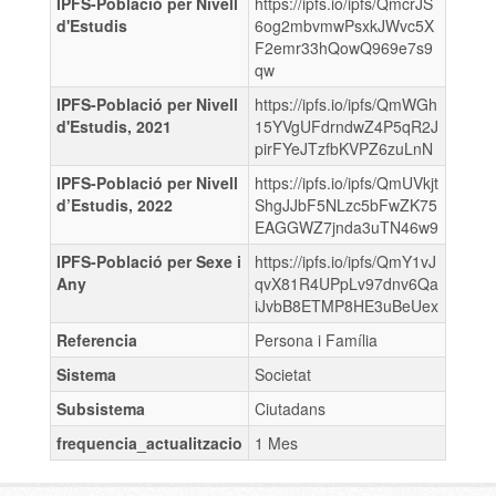
IPFS-Població per Nivell
https://ipfs.io/ipfs/QmcrJS
d'Estudis
6og2mbvmwPsxkJWvc5X
F2emr33hQowQ969e7s9
qw
IPFS-Població per Nivell
https://ipfs.io/ipfs/QmWGh
d'Estudis, 2021
15YVgUFdrndwZ4P5qR2J
pirFYeJTzfbKVPZ6zuLnN
IPFS-Població per Nivell
https://ipfs.io/ipfs/QmUVkjt
d’Estudis, 2022
ShgJJbF5NLzc5bFwZK75
EAGGWZ7jnda3uTN46w9
IPFS-Població per Sexe i
https://ipfs.io/ipfs/QmY1vJ
Any
qvX81R4UPpLv97dnv6Qa
iJvbB8ETMP8HE3uBeUex
Referencia
Persona i Família
Sistema
Societat
Subsistema
Ciutadans
frequencia_actualitzacio
1 Mes