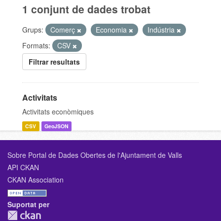
1 conjunt de dades trobat
Grups:
Comerç
Economia
Indústria
Formats:
CSV
Filtrar resultats
Activitats
Activitats econòmiques
CSV
GeoJSON
Sobre Portal de Dades Obertes de l'Ajuntament de Valls
API CKAN
CKAN Association
Suportat per