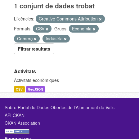
1 conjunt de dades trobat
Llicències:
Creative Commons Attribution
Formats:
CSV
Grups:
Economia
Comerç
Indústria
Filtrar resultats
Activitats
Activitats econòmiques
CSV
GeoJSON
Sobre Portal de Dades Obertes de l'Ajuntament de Valls
API CKAN
CKAN Association
Suportat per