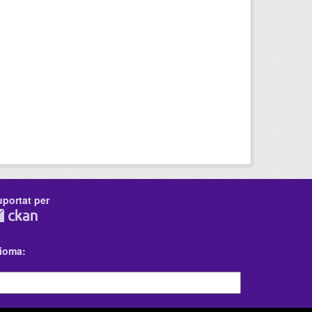
uportat per
dioma