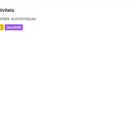
ivitats
ivitats econòmiques
V
GeoJSON