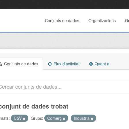
Conjunts de dades
Organitzacions
G
Conjunts de dades
Flux d'activitat
Quant a
conjunt de dades trobat
mats:
CSV
Grups:
Comerç
Indústria