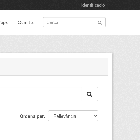
Identificació
rups
Quant a
Ordena per