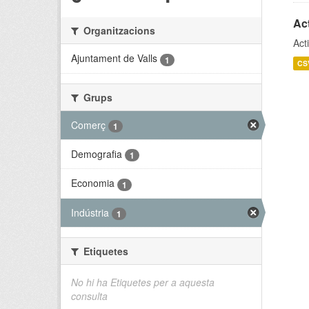
Act
Organitzacions
Act
Ajuntament de Valls
1
CS
Grups
Comerç
1
Demografia
1
Economia
1
Indústria
1
Etiquetes
No hi ha Etiquetes per a aquesta
consulta