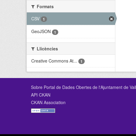
Formats
CSV
1
GeoJSON
1
Llicències
Creative Commons At...
1
Sobre Portal de Dades Obertes de l'Ajuntament de Val
API CKAN
CKAN Association