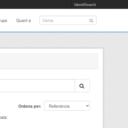
Identificació
rups
Quant a
Ordena per
ats: