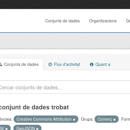
Conjunts de dades
Organitzacions
G
Conjunts de dades
Flux d'activitat
Quant a
conjunt de dades trobat
cències:
Creative Commons Attribution
Grups:
Comerç
Form
SV
GeoJSON