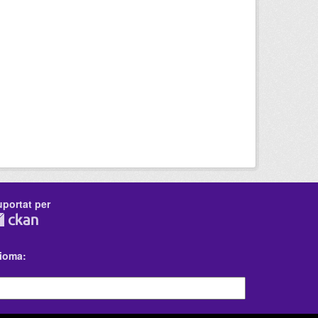
uportat per
dioma