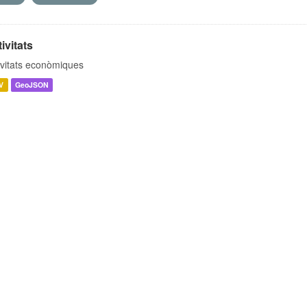
ivitats
ivitats econòmiques
V
GeoJSON