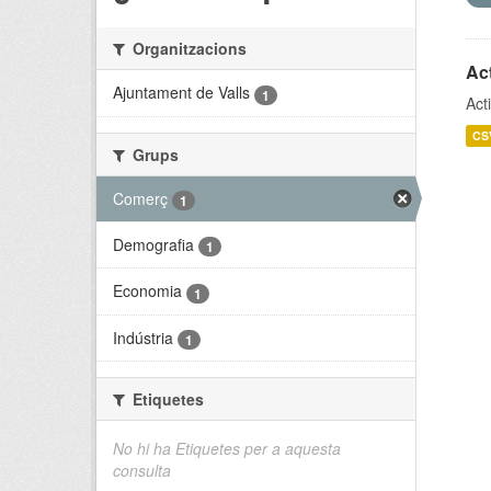
Organitzacions
Act
Ajuntament de Valls
1
Act
CS
Grups
Comerç
1
Demografia
1
Economia
1
Indústria
1
Etiquetes
No hi ha Etiquetes per a aquesta
consulta