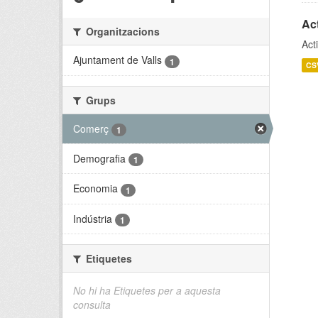
Act
Organitzacions
Act
Ajuntament de Valls
1
CS
Grups
Comerç
1
Demografia
1
Economia
1
Indústria
1
Etiquetes
No hi ha Etiquetes per a aquesta
consulta