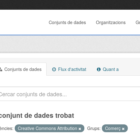
Conjunts de dades
Organitzacions
G
Conjunts de dades
Flux d'activitat
Quant a
conjunt de dades trobat
cències:
Creative Commons Attribution
Grups:
Comerç