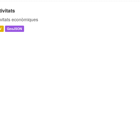
ivitats
ivitats econòmiques
V
GeoJSON