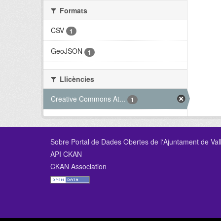
Formats
CSV
1
GeoJSON
1
Llicències
Creative Commons At...
1
Sobre Portal de Dades Obertes de l'Ajuntament de Val
API CKAN
CKAN Association