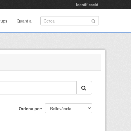
Identificació
rups
Quant a
Ordena per