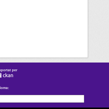
uportat per
dioma