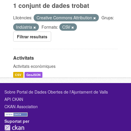
1 conjunt de dades trobat
Llicències:
Creative Commons Attribution
Grups:
Indústria
Formats:
CSV
Filtrar resultats
Activitats
Activitats econòmiques
CSV
GeoJSON
Sobre Portal de Dades Obertes de l'Ajuntament de Valls
API CKAN
CKAN Association
Suportat per