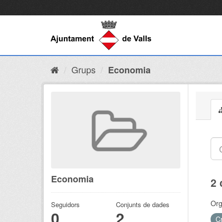
Grups
Economia
Economia
2 
Org
Seguidors
Conjunts de dades
0
2
C