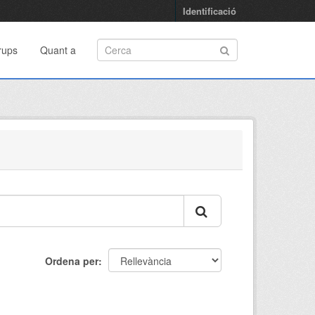
Identificació
rups
Quant a
Ordena per