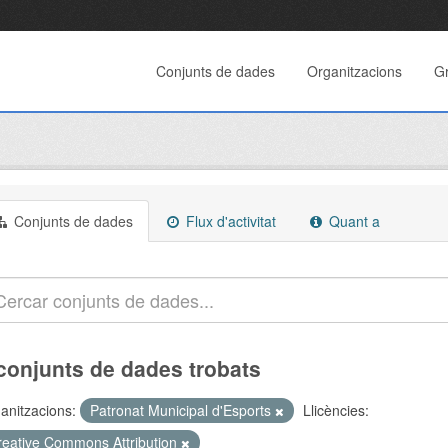
Conjunts de dades
Organitzacions
G
Conjunts de dades
Flux d'activitat
Quant a
conjunts de dades trobats
anitzacions:
Patronat Municipal d'Esports
Llicències:
reative Commons Attribution