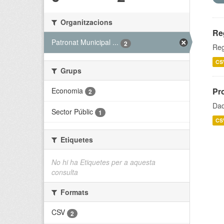
Organitzacions
Re
Patronat Municipal ...
2
Reg
CS
Grups
Economia
Pr
2
Dad
Sector Públic
1
CS
Etiquetes
No hi ha Etiquetes per a aquesta
consulta
Formats
CSV
2