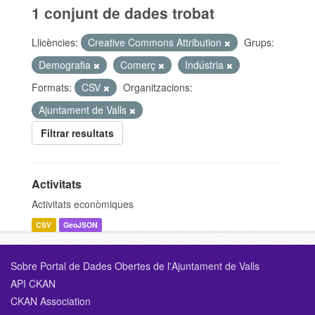
1 conjunt de dades trobat
Llicències:
Creative Commons Attribution
Grups:
Demografia
Comerç
Indústria
Formats:
CSV
Organitzacions:
Ajuntament de Valls
Filtrar resultats
Activitats
Activitats econòmiques
CSV
GeoJSON
Sobre Portal de Dades Obertes de l'Ajuntament de Valls
API CKAN
CKAN Association