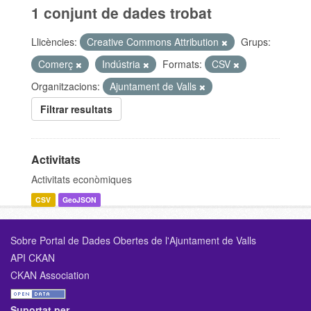
1 conjunt de dades trobat
Llicències:
Creative Commons Attribution
Grups:
Comerç
Indústria
Formats:
CSV
Organitzacions:
Ajuntament de Valls
Filtrar resultats
Activitats
Activitats econòmiques
CSV
GeoJSON
Sobre Portal de Dades Obertes de l'Ajuntament de Valls
API CKAN
CKAN Association
Suportat per