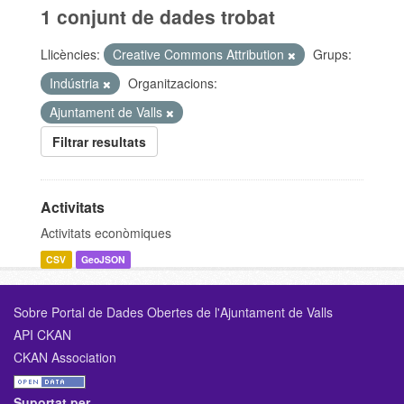
1 conjunt de dades trobat
Llicències:
Creative Commons Attribution
Grups:
Indústria
Organitzacions:
Ajuntament de Valls
Filtrar resultats
Activitats
Activitats econòmiques
CSV
GeoJSON
Sobre Portal de Dades Obertes de l'Ajuntament de Valls
API CKAN
CKAN Association
Suportat per