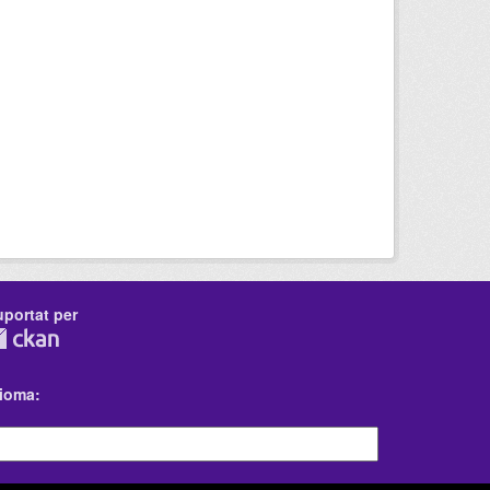
uportat per
dioma