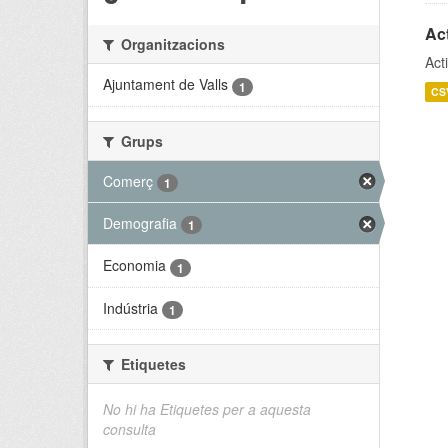
Act
Organitzacions
Act
Ajuntament de Valls
1
CS
Grups
Comerç
1
Demografia
1
Economia
1
Indústria
1
Etiquetes
No hi ha Etiquetes per a aquesta
consulta