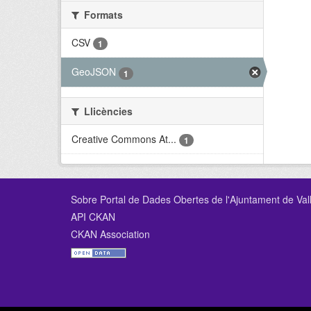
Formats
CSV
1
GeoJSON
1
Llicències
Creative Commons At...
1
Sobre Portal de Dades Obertes de l'Ajuntament de Val
API CKAN
CKAN Association