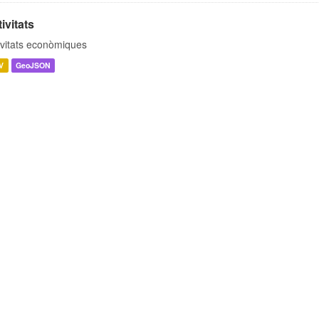
ivitats
ivitats econòmiques
V
GeoJSON