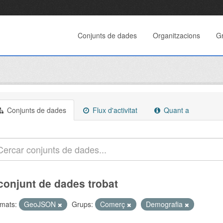
Conjunts de dades
Organitzacions
G
Conjunts de dades
Flux d'activitat
Quant a
conjunt de dades trobat
mats:
GeoJSON
Grups:
Comerç
Demografia