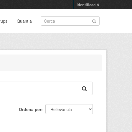
Identificació
rups
Quant a
Ordena per