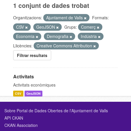
1 conjunt de dades trobat
Organitzacions:
Ajuntament de Valls
Formats:
CSV
GeoJSON
Grups:
Comerç
Economia
Demografia
Indústria
Llicències:
Creative Commons Attribution
Filtrar resultats
Activitats
Activitats econòmiques
CSV
GeoJSON
Sobre Portal de Dades Obertes de l'Ajuntament de Valls
API CKAN
CKAN Association