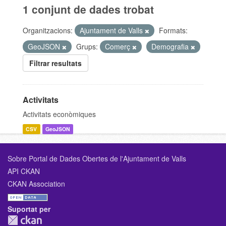
1 conjunt de dades trobat
Organitzacions:
Ajuntament de Valls
Formats:
GeoJSON
Grups:
Comerç
Demografia
Filtrar resultats
Activitats
Activitats econòmiques
CSV
GeoJSON
Sobre Portal de Dades Obertes de l'Ajuntament de Valls
API CKAN
CKAN Association
Suportat per