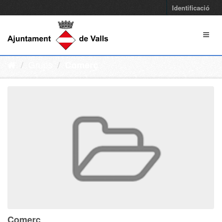
Identificació
Grups
Comerç
Comerç