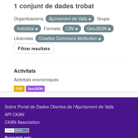
1 conjunt de dades trobat
Organitzacions:
Ajuntament de Valls
Grups:
Indústria
Formats:
CSV
GeoJSON
Llicències:
Creative Commons Attribution
Filtrar resultats
Activitats
Activitats econòmiques
CSV
GeoJSON
Sobre Portal de Dades Obertes de l'Ajuntament de Valls
API CKAN
CKAN Association
Suportat per