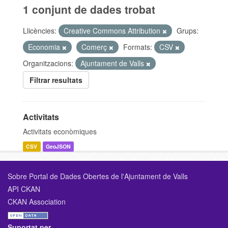
1 conjunt de dades trobat
Llicències:
Creative Commons Attribution
Grups:
Economia
Comerç
Formats:
CSV
Organitzacions:
Ajuntament de Valls
Filtrar resultats
Activitats
Activitats econòmiques
CSV
GeoJSON
Sobre Portal de Dades Obertes de l'Ajuntament de Valls
API CKAN
CKAN Association
Suportat per