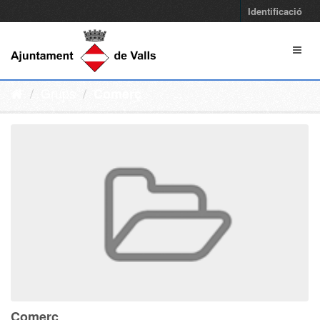
Identificació
Grups
Comerç
Comerç