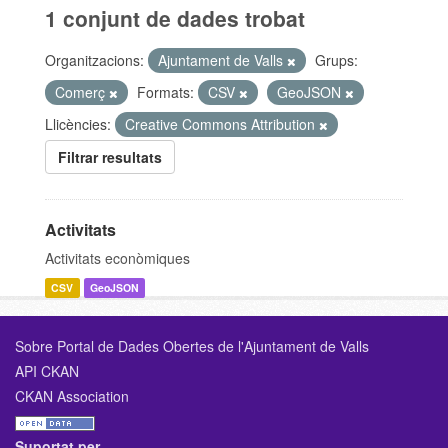
1 conjunt de dades trobat
Organitzacions:
Ajuntament de Valls
Grups:
Comerç
Formats:
CSV
GeoJSON
Llicències:
Creative Commons Attribution
Filtrar resultats
Activitats
Activitats econòmiques
CSV
GeoJSON
Sobre Portal de Dades Obertes de l'Ajuntament de Valls
API CKAN
CKAN Association
Suportat per