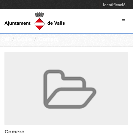
Identificació
Grups
Comerç
Comerç