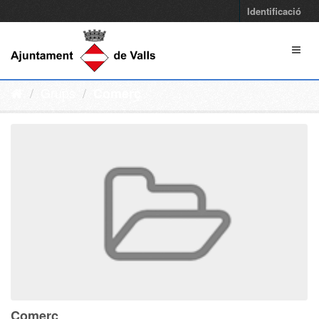
Identificació
Grups
Comerç
Comerç