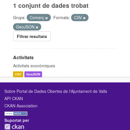
1 conjunt de dades trobat
Grups:
Comerç
Formats:
CSV
GeoJSON
Filtrar resultats
Activitats
Activitats econòmiques
CSV
GeoJSON
Sobre Portal de Dades Obertes de l'Ajuntament de Valls
API CKAN
CKAN Association
Suportat per