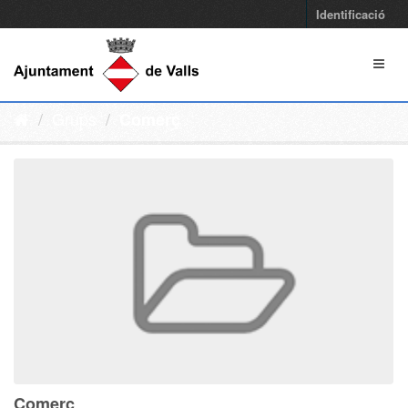
Identificació
Grups
Comerç
Comerç