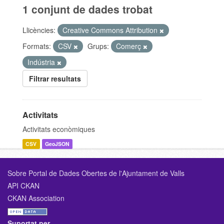
1 conjunt de dades trobat
Llicències:
Creative Commons Attribution
Formats:
CSV
Grups:
Comerç
Indústria
Filtrar resultats
Activitats
Activitats econòmiques
CSV
GeoJSON
Sobre Portal de Dades Obertes de l'Ajuntament de Valls
API CKAN
CKAN Association
Suportat per