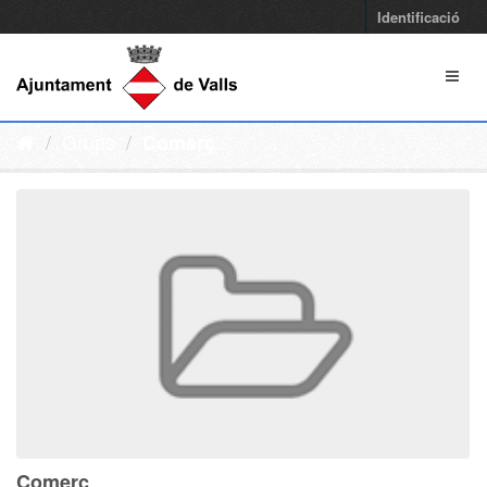
Identificació
Grups
Comerç
Comerç