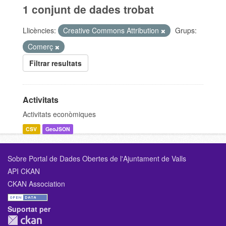
1 conjunt de dades trobat
Llicències:
Creative Commons Attribution
Grups:
Comerç
Filtrar resultats
Activitats
Activitats econòmiques
CSV
GeoJSON
Sobre Portal de Dades Obertes de l'Ajuntament de Valls
API CKAN
CKAN Association
Suportat per