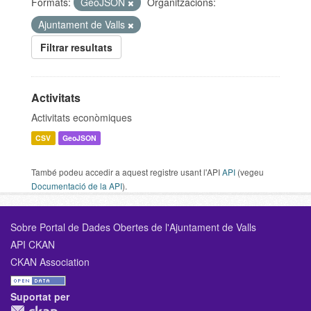
Formats:
GeoJSON
Organitzacions:
Ajuntament de Valls
Filtrar resultats
Activitats
Activitats econòmiques
CSV
GeoJSON
També podeu accedir a aquest registre usant l'API
API
(vegeu
Documentació de la API
).
Sobre Portal de Dades Obertes de l'Ajuntament de Valls
API CKAN
CKAN Association
Suportat per