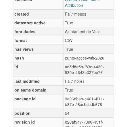
Attribution
created
Fa 7 mesos
datastore active
True
font dades
Ajuntament de Valls
format
CSV
has views
True
hash
punts-acces-wifi-2026
id
ad5d8a5b-f83c-4439-
830e-4643a327be76
last modified
Fa 7 hores
on same domain
True
package id
9a06ebab-e461-4f11-
b87e-28acbcbdb678
position
54
revision id
e20af947-73e6-451f-