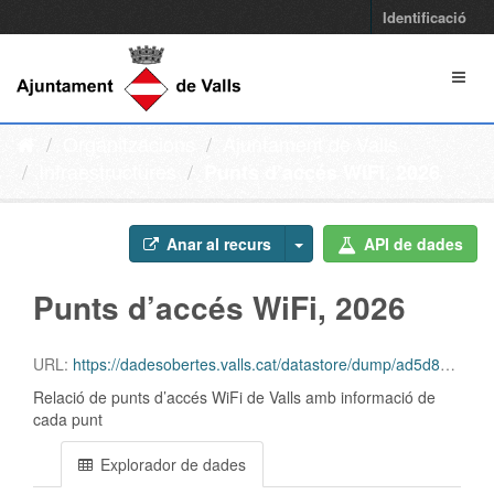
Identificació
Organitzacions
Ajuntament de Valls
Infraestructures
Punts d’accés WiFi, 2026
Anar al recurs
API de dades
Punts d’accés WiFi, 2026
URL:
https://dadesobertes.valls.cat/datastore/dump/ad5d8a5b-f83c-4439-830e-4643a327be76
Relació de punts d’accés WiFi de Valls amb informació de
cada punt
Explorador de dades