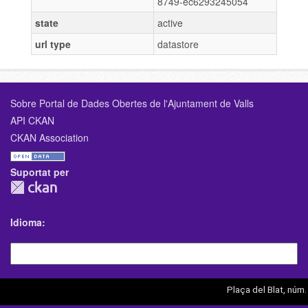
8749-ec6293245054
state
active
url type
datastore
Sobre Portal de Dades Obertes de l'Ajuntament de Valls
API CKAN
CKAN Association
Suportat per
Idioma
Plaça del Blat, núm